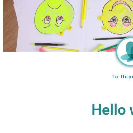
Το Παρ
Hello 