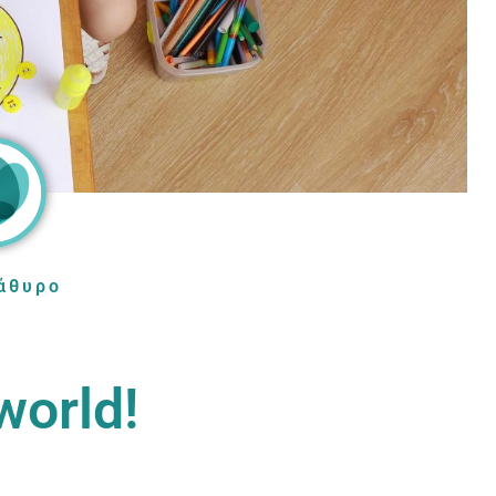
άθυρο
world!