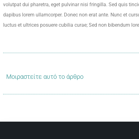
volutpat dui pharetra, eget pulvinar nisi fringilla. Sed quis t
dapibus lorem ullamcorper. Donec non erat ante. Nunc et cursu
luctus et ultrices posuere cubilia curae; Sed non bibendum lor
Μοιραστείτε αυτό το άρθρο